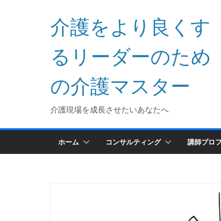
コ
介護をより良くす
ン
テ
ン
るリーダーのため
ツ
へ
の介護マスター
ス
キ
介護現場を成長させたいあなたへ
ッ
プ
ホーム
コンサルティング
講師プロ