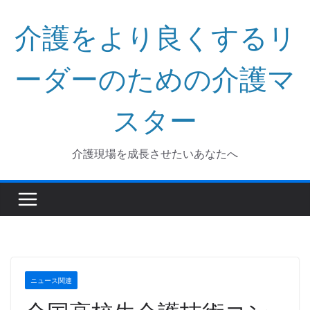
コ
介護をより良くするリ
ン
テ
ン
ーダーのための介護マ
ツ
へ
スター
ス
キ
介護現場を成長させたいあなたへ
ッ
プ
ニュース関連